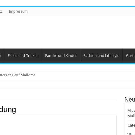
tz
Impressum
n
Essen und Trinken
Familie und Kinder
Fashion und Lifestyle
Gart
tergang auf Mallorca
eartikel
Neu
 und Herren
ldung
Mit 
 beliebt
Mall
 Groß und Klein
Cate
achten
Witz