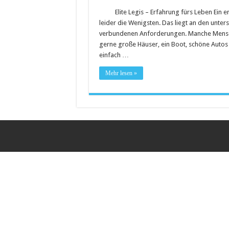
Elite Legis – Erfahrung fürs Leben Ein 
Saunakabine – eine praktische
leider die Wenigsten. Das liegt an den unt
Masken bedrucken lassen
verbundenen Anforderungen. Manche Mensch
gerne große Häuser, ein Boot, schöne Auto
Tattoo-Entfernung wird immer 
einfach …
Mehr lesen »