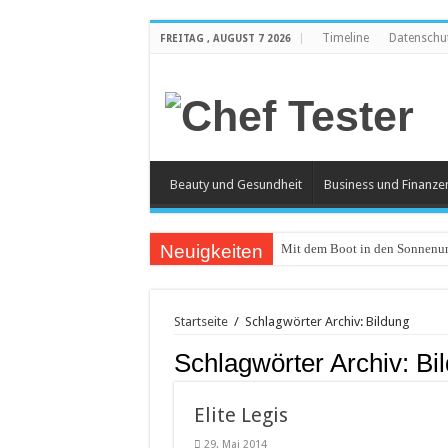
Timeline
Datenschu
FREITAG , AUGUST 7 2026
Beauty und Gesundheit
Business und Finanze
Neuigkeiten
Mit dem Boot in den Sonnenun
Catering an Silvester
Witzige und individuelle Werb
Startseite
/
Schlagwörter Archiv: Bildung
Modischer Schmuck für Damen
Schlagwörter Archiv:
Bi
Piercings – Weit verbreitet und
Klemmbausteine – beliebt bei
Elite Legis
Bürostuhl – Darauf beim Kauf 
29. Mai 2014