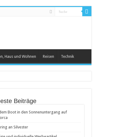
en, Haus und Wohnen
Reisen
Technik
este Beiträge
dem Boot in den Sonnenuntergang auf
orca
ring an Silvester
ige und individuelle Werbeartikel