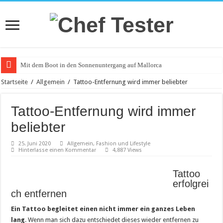
Mit dem Boot in den Sonnenuntergang auf Mallorca
Catering an Silvester
Startseite
/
Allgemein
/
Tattoo-Entfernung wird immer beliebter
Witzige und individuelle Werbeartikel
Tattoo-Entfernung wird immer
Modischer Schmuck für Damen und Herren
beliebter
Piercings – Weit verbreitet und beliebt
25. Juni 2020
Allgemein
,
Fashion und Lifestyle
Klemmbausteine – beliebt bei Groß und Klein
Hinterlasse einen Kommentar
4,887 Views
Bürostuhl – Darauf beim Kauf achten
Tattoo
Saunakabine – eine praktische Anschaffung
erfolgrei
ch entfernen
Masken bedrucken lassen
Tattoo-Entfernung wird immer beliebter
Ein Tattoo begleitet einen nicht immer ein ganzes Leben
lang
. Wenn man sich dazu entschiedet dieses wieder entfernen zu