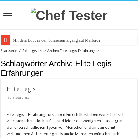
Mit dem Boot in den Sonnenuntergang auf Mallorca
Catering an Silvester
Startseite
/
Schlagwörter Archiv: Elite Legis Erfahrungen
Witzige und individuelle Werbeartikel
Schlagwörter Archiv:
Elite Legis
Modischer Schmuck für Damen und Herren
Erfahrungen
Piercings – Weit verbreitet und beliebt
Elite Legis
Klemmbausteine – beliebt bei Groß und Klein
29. Mai 2014
Bürostuhl – Darauf beim Kauf achten
Saunakabine – eine praktische Anschaffung
Elite Legis – Erfahrung fürs Leben Ein erfülltes Leben wünschen sich
Masken bedrucken lassen
viele Menschen, doch erfüllt sind leider die Wenigsten. Das liegt an
den unterschiedlichen Typen von Menschen und an den damit
Tattoo-Entfernung wird immer beliebter
verbundenen Anforderungen. Manche Menschen wünschen sich