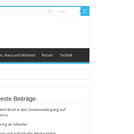
en, Haus und Wohnen
Reisen
Technik
este Beiträge
dem Boot in den Sonnenuntergang auf
orca
ring an Silvester
ige und individuelle Werbeartikel