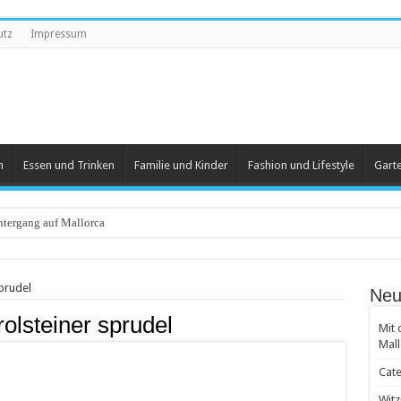
utz
Impressum
n
Essen und Trinken
Familie und Kinder
Fashion und Lifestyle
Gart
tergang auf Mallorca
eartikel
prudel
Neu
 und Herren
rolsteiner sprudel
Mit 
 beliebt
Mall
 Groß und Klein
Cate
achten
Witz