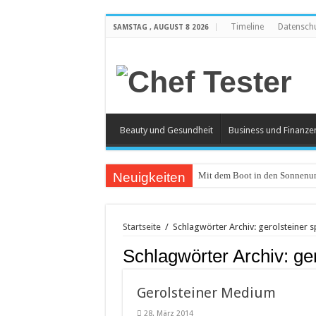
Timeline
Datensch
SAMSTAG , AUGUST 8 2026
Beauty und Gesundheit
Business und Finanze
Neuigkeiten
Mit dem Boot in den Sonnenun
Catering an Silvester
Witzige und individuelle Werb
Startseite
/
Schlagwörter Archiv: gerolsteiner s
Modischer Schmuck für Damen
Schlagwörter Archiv:
ge
Piercings – Weit verbreitet und
Klemmbausteine – beliebt bei
Gerolsteiner Medium
Bürostuhl – Darauf beim Kauf 
28. März 2014