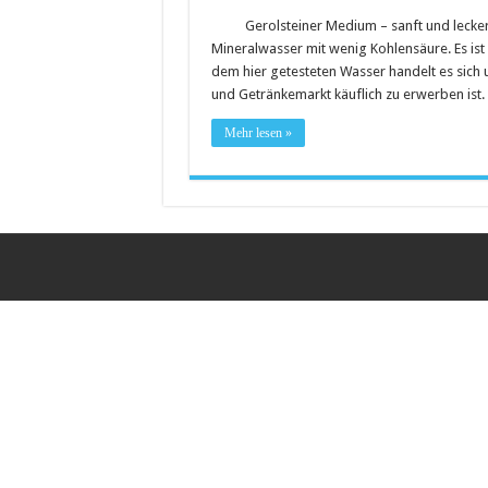
Gerolsteiner Medium – sanft und lecker
Saunakabine – eine praktische
Mineralwasser mit wenig Kohlensäure. Es ist 
Masken bedrucken lassen
dem hier getesteten Wasser handelt es sich 
und Getränkemarkt käuflich zu erwerben ist. 
Tattoo-Entfernung wird immer 
Mehr lesen »