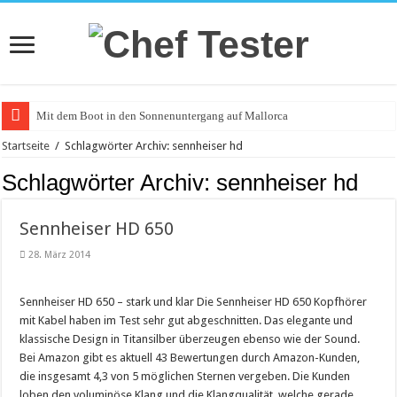
Mit dem Boot in den Sonnenuntergang auf Mallorca
Catering an Silvester
Startseite
/
Schlagwörter Archiv: sennheiser hd
Witzige und individuelle Werbeartikel
Schlagwörter Archiv:
sennheiser hd
Modischer Schmuck für Damen und Herren
Sennheiser HD 650
Piercings – Weit verbreitet und beliebt
28. März 2014
Klemmbausteine – beliebt bei Groß und Klein
Bürostuhl – Darauf beim Kauf achten
Sennheiser HD 650 – stark und klar Die Sennheiser HD 650 Kopfhörer
Saunakabine – eine praktische Anschaffung
mit Kabel haben im Test sehr gut abgeschnitten. Das elegante und
klassische Design in Titansilber überzeugen ebenso wie der Sound.
Masken bedrucken lassen
Bei Amazon gibt es aktuell 43 Bewertungen durch Amazon-Kunden,
Tattoo-Entfernung wird immer beliebter
die insgesamt 4,3 von 5 möglichen Sternen vergeben. Die Kunden
loben den voluminöse Klang und die Klangqualität, welche gerade