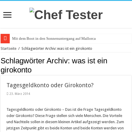
Mit dem Boot in den Sonnenuntergang auf Mallorca
Catering an Silvester
Startseite
/
Schlagwörter Archiv: was ist ein girokonto
Witzige und individuelle Werbeartikel
Schlagwörter Archiv:
was ist ein
Modischer Schmuck für Damen und Herren
girokonto
Piercings – Weit verbreitet und beliebt
Tagesgeldkonto oder Girokonto?
Klemmbausteine – beliebt bei Groß und Klein
23. März 2014
Bürostuhl – Darauf beim Kauf achten
Saunakabine – eine praktische Anschaffung
Tagesgeldkonto oder Girokonto – Das ist die Frage Tagesgeldkonto
Masken bedrucken lassen
oder Girokonto? Diese Frage stellen sich viele Menschen. Die Vorteile
und Nachteile sollen in diesem kleinen Artikel aufgezeigt werden. Zum
Tattoo-Entfernung wird immer beliebter
jetzigen Zeitpunkt gibt es beide Konten und beide Konten werden von