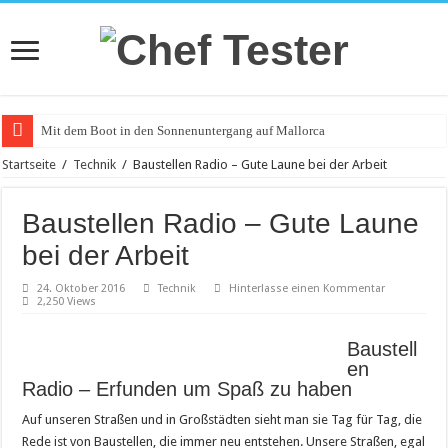
Mit dem Boot in den Sonnenuntergang auf Mallorca
Catering an Silvester
Startseite
/
Technik
/
Baustellen Radio – Gute Laune bei der Arbeit
Witzige und individuelle Werbeartikel
Baustellen Radio – Gute Laune
Modischer Schmuck für Damen und Herren
bei der Arbeit
Piercings – Weit verbreitet und beliebt
24. Oktober 2016
Technik
Hinterlasse einen Kommentar
Klemmbausteine – beliebt bei Groß und Klein
2,250 Views
Bürostuhl – Darauf beim Kauf achten
Baustell
Saunakabine – eine praktische Anschaffung
en
Radio – Erfunden um Spaß zu haben
Masken bedrucken lassen
Tattoo-Entfernung wird immer beliebter
Auf unseren Straßen und in Großstädten sieht man sie Tag für Tag, die
Rede ist von Baustellen, die immer neu entstehen. Unsere Straßen, egal