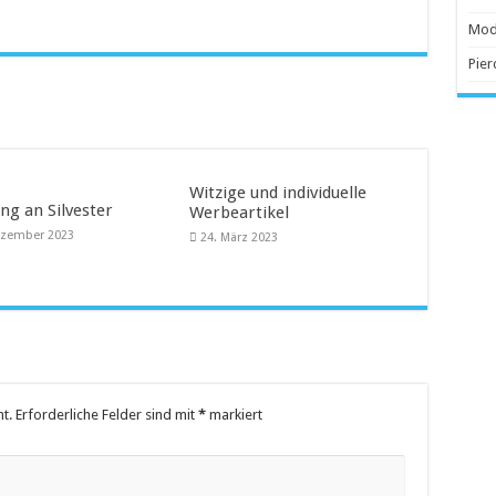
 Anschaffung
Mod
Pier
beliebter
Witzige und individuelle
ng an Silvester
Werbeartikel
ezember 2023
24. März 2023
t.
Erforderliche Felder sind mit
*
markiert