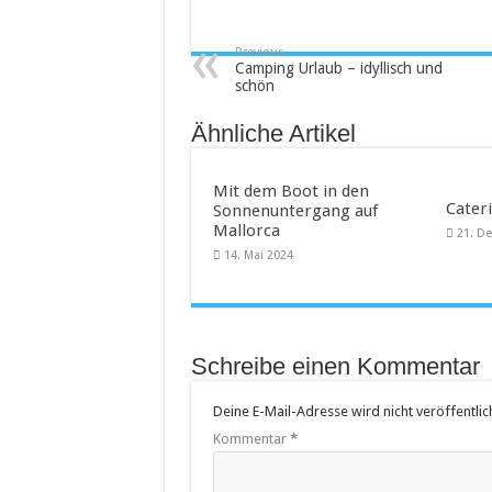
Saunakabine – eine praktische
Previous
Masken bedrucken lassen
Camping Urlaub – idyllisch und
schön
Tattoo-Entfernung wird immer 
Ähnliche Artikel
Mit dem Boot in den
Cateri
Sonnenuntergang auf
Mallorca
21. D
14. Mai 2024
Schreibe einen Kommentar
Deine E-Mail-Adresse wird nicht veröffentlich
Kommentar
*