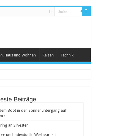
en, Haus und Wohnen
Reisen
Technik
este Beiträge
dem Boot in den Sonnenuntergang auf
orca
ring an Silvester
ige und individuelle Werbeartikel