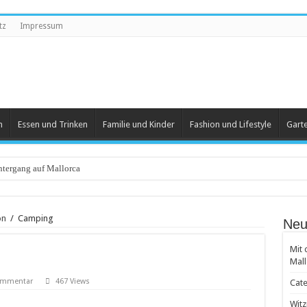
tz
Impressum
n
Essen und Trinken
Familie und Kinder
Fashion und Lifestyle
Gart
tergang auf Mallorca
eartikel
ön
/
Camping
Neu
 und Herren
Mit 
 beliebt
Mall
 Groß und Klein
Kommentar
467 Views
Cate
achten
Witz