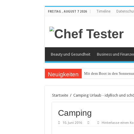
Timeline
Datenschu
FREITAG , AUGUST 7 2026
Beauty und Gesundheit
Business und Finanze
Neuigkeiten
Mit dem Boot in den Sonnenun
Catering an Silvester
Witzige und individuelle Werb
Startseite
/
Camping Urlaub - idyllisch und sch
Modischer Schmuck für Damen
Camping
Piercings – Weit verbreitet und
Klemmbausteine – beliebt bei
10. Juni 2016
Hinterlasse einen 
Bürostuhl – Darauf beim Kauf 