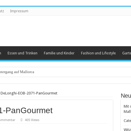
utz
Impressum
n
Essen und Trinken
Familie und Kinder
Fashion und Lifestyle
Gart
tergang auf Mallorca
eartikel
DeLonghi-EOB-2071-PanGourmet
Neu
 und Herren
Mit 
1-PanGourmet
 beliebt
Mall
 Groß und Klein
Kommentar
405 Views
Cate
achten
Witz