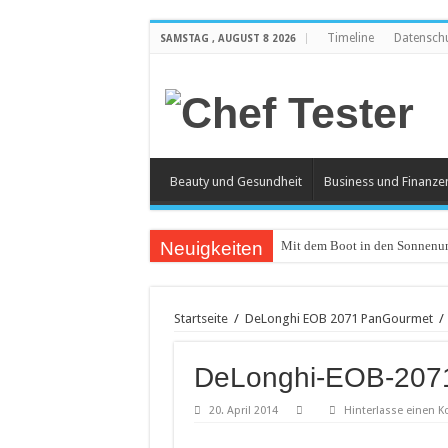
Timeline
Datensch
SAMSTAG , AUGUST 8 2026
Beauty und Gesundheit
Business und Finanze
Neuigkeiten
Mit dem Boot in den Sonnenun
Catering an Silvester
Witzige und individuelle Werb
Startseite
/
DeLonghi EOB 2071 PanGourmet
/
Modischer Schmuck für Damen
DeLonghi-EOB-207
Piercings – Weit verbreitet und
Klemmbausteine – beliebt bei
20. April 2014
Hinterlasse einen 
Bürostuhl – Darauf beim Kauf 