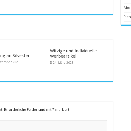
 Anschaffung
Mod
Pier
beliebter
Witzige und individuelle
ng an Silvester
Werbeartikel
ezember 2023
24. März 2023
t.
Erforderliche Felder sind mit
*
markiert