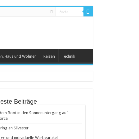
en, Haus und Wohnen
Reisen
Technik
este Beiträge
dem Boot in den Sonnenuntergang auf
orca
ring an Silvester
ige und individuelle Werbeartikel