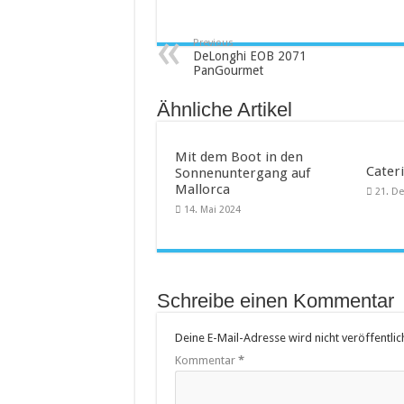
Saunakabine – eine praktische
Previous
Masken bedrucken lassen
DeLonghi EOB 2071
PanGourmet
Tattoo-Entfernung wird immer 
Ähnliche Artikel
Mit dem Boot in den
Cateri
Sonnenuntergang auf
Mallorca
21. D
14. Mai 2024
Schreibe einen Kommentar
Deine E-Mail-Adresse wird nicht veröffentlich
Kommentar
*