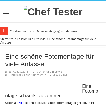
Mit dem Boot in den Sonnenuntergang auf Mallorca
Catering an Silvester
Startseite
/
Fashion und Lifestyle
/
Eine schöne Fotomontage für viele
Anlässe
Witzige und individuelle Werbeartikel
Modischer Schmuck für Damen und Herren
Eine schöne Fotomontage für
Piercings – Weit verbreitet und beliebt
viele Anlässe
Klemmbausteine – beliebt bei Groß und Klein
23. August 2016
Fashion und Lifestyle
Hinterlasse einen Kommentar
2,290 Views
Bürostuhl – Darauf beim Kauf achten
Saunakabine – eine praktische Anschaffung
Eine
Fotomo
Masken bedrucken lassen
ntage schweißt zusammen
Tattoo-Entfernung wird immer beliebter
Schon als
Kind
haben viele Menschen Fotomontagen geliebt. Es ist