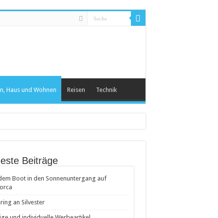
n, Haus und Wohnen
Reisen
Technik
este Beiträge
dem Boot in den Sonnenuntergang auf
orca
ring an Silvester
ige und individuelle Werbeartikel