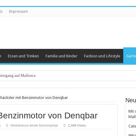
tz
Impressum
n
Essen und Trinken
Familie und Kinder
Fashion und Lifestyle
Garte
tergang auf Mallorca
eartikel
häcksler mit Benzinmotor von Denqbar
Neu
 und Herren
Mit 
 Benzinmotor von Denqbar
 beliebt
Mall
 Groß und Klein
n
Hinterlasse einen Kommentar
2,448 Views
Cate
achten
Witz