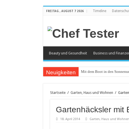
Timeline
Datenschu
FREITAG , AUGUST 7 2026
Beauty und Gesundheit
Business und Finanze
Neuigkeiten
Mit dem Boot in den Sonnenun
Catering an Silvester
Witzige und individuelle Werb
Startseite
/
Garten, Haus und Wohnen
/
Garten
Modischer Schmuck für Damen
Gartenhäcksler mit
Piercings – Weit verbreitet und
Klemmbausteine – beliebt bei
18. April 2014
Garten, Haus und Wohne
Bürostuhl – Darauf beim Kauf 