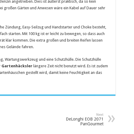
enzin angetrieben. Dies ist äußerst praktisch, da so kein
bei großen Gärten und Anwesen wäre ein Kabel auf Dauer sehr
ische Zündung, Easy-Seilzug und Handstarter und Choke besteht,
fach starten. Mit 100 kg ist er leicht zu bewegen, so dass auch
t klar kommen. Die extra großen und breiten Reifen lassen
es Gelände fahren.
ng, Wartungswerkzeug und eine Schutzhülle. Die Schutzhülle
r
Gartenhäcksler
längere Zeit nicht benutzt wird. Es ist zudem
artenhäuschen gestellt wird, damit keine Feuchtigkeit an das
Next
DeLonghi EOB 2071
PanGourmet