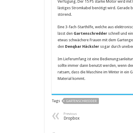
Verfügung. Der 15 PS starke Motor wird mit B
lästiges Stromkabel benötigt wird. Gerade 
störend.
Eine 3-fach-Starthilfe, welche aus elektron
lässt den
Gartenschredder
schnell und ein
etwas schwächere Frauen mit dem Gartengerä
den
Denqbar Häcksler
sogar durch uneben
Im Lieferumfang ist eine Bedienungsanleitu
sollte immer dann benutzt werden, wenn de
ratsam, dass die Maschine im Winter in ein G
Material kommt.
Tags
GARTENSCHREDDER
Previous
Dropbox