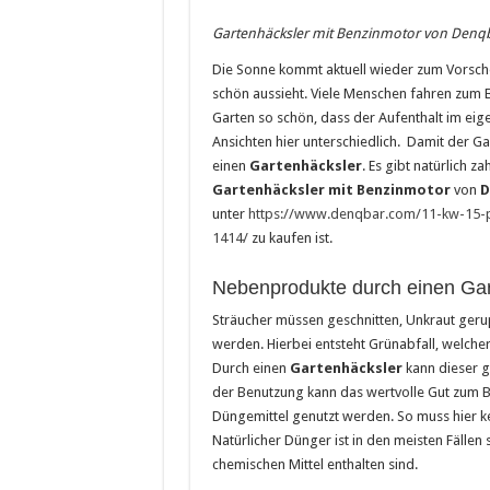
Saunakabine – eine praktische
Gartenhäcksler mit Benzinmotor von Denq
Masken bedrucken lassen
Die Sonne kommt aktuell wieder zum Vorsche
schön aussieht. Viele Menschen fahren zum B
Tattoo-Entfernung wird immer 
Garten so schön, dass der Aufenthalt im eige
Ansichten hier unterschiedlich. Damit der G
einen
Gartenhäcksler
. Es gibt natürlich z
G
artenhäcksler mit Benzinmotor
von
D
unter
https://www.denqbar.com/11-kw-15-p
1414/
zu kaufen ist.
Nebenprodukte durch einen Gar
Sträucher müssen geschnitten, Unkraut geru
werden. Hierbei entsteht Grünabfall, welch
Durch einen
Gartenhäcksler
kann dieser 
der Benutzung kann das wertvolle Gut zum B
Düngemittel genutzt werden. So muss hier 
Natürlicher Dünger ist in den meisten Fällen
chemischen Mittel enthalten sind.