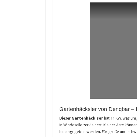
Gartenhäcksler von Denqbar – f
Dieser
Gartenhäcklser
hat 11 KW, was umg
in Windeseile zerkleinert. Kleiner Äste könne
hineingegeben werden. Für große und schwere 