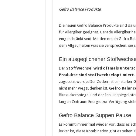
Saunakabine – eine praktische
Gefro Balance Produkte
Masken bedrucken lassen
Die neuen
Gefro Balance Produkte
sind da u
Tattoo-Entfernung wird immer 
für Allergiker geeignet. Gerade Allergiker h
eingeschränkt sind. Mit den neuen Gefro Bala
dem Allgäu halten was sie versprechen, sie 
Ein ausgeglichener Stoffwechsel
Der
Stoffwechsel wird oftmals untersc
Produkte sind stoffwechseloptimiert
.
zugesetzt wurde. Der Zucker ist ein starker
nicht mehr wegzudenken ist.
Gefro Balance
Blutzuckerspiegel und der Insulinspiegel st
langen Zeitraum Energie zur Verfügung steht
Gefro Balance Suppen Pause
Es kommt immer mal wieder vor, dass es sch
lecker ist, diese Kombination gibt es selten.