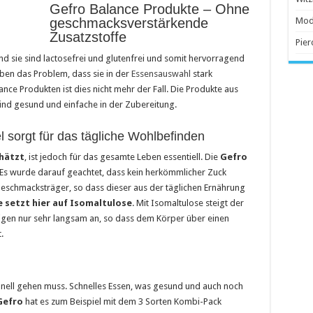
Gefro Balance Produkte – Ohne
 Anschaffung
geschmacksverstärkende
Mod
Zusatzstoffe
Pier
nd sie sind lactosefrei und glutenfrei und somit hervorragend
beliebter
aben das Problem, dass sie in der
Essensauswahl
stark
nce Produkten ist dies nicht mehr der Fall. Die Produkte aus
sind gesund und einfache in der Zubereitung.
 sorgt für das tägliche Wohlbefinden
hätzt
, ist jedoch für das gesamte Leben essentiell. Die
Gefro
 Es wurde darauf geachtet, dass kein herkömmlicher Zuck
 Geschmacksträger, so dass dieser aus der täglichen Ernährung
 setzt hier auf Isomaltulose
. Mit Isomaltulose steigt der
eigen nur sehr langsam an, so dass dem Körper über einen
.
nell gehen muss. Schnelles Essen, was gesund und auch noch
Gefro
hat es zum Beispiel mit dem 3 Sorten Kombi-Pack