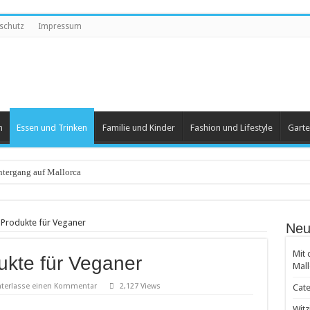
schutz
Impressum
n
Essen und Trinken
Familie und Kinder
Fashion und Lifestyle
Garte
tergang auf Mallorca
eartikel
 Produkte für Veganer
Neu
 und Herren
Mit 
ukte für Veganer
 beliebt
Mall
 Groß und Klein
nterlasse einen Kommentar
2,127 Views
Cate
achten
Witz