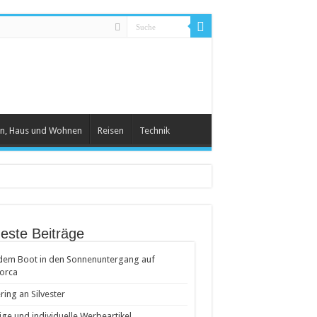
n, Haus und Wohnen
Reisen
Technik
este Beiträge
dem Boot in den Sonnenuntergang auf
orca
ring an Silvester
ige und individuelle Werbeartikel