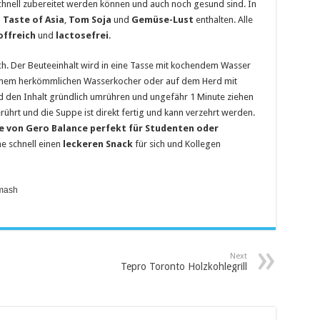
chnell zubereitet werden können und auch noch gesund sind. In
n
Taste of Asia
,
Tom Soja
und
Gemüse-Lust
enthalten. Alle
offreich
und
lactosefrei
.
ch. Der Beuteeinhalt wird in eine Tasse mit kochendem Wasser
einem herkömmlichen Wasserkocher oder auf dem Herd mit
d den Inhalt gründlich umrühren und ungefähr 1 Minute ziehen
ührt und die Suppe ist direkt fertig und kann verzehrt werden.
pe von Gero Balance perfekt für Studenten oder
e schnell einen
leckeren Snack
für sich und Kollegen
imash
Next
Tepro Toronto Holzkohlegrill