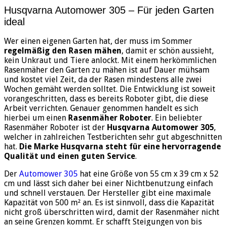
Husqvarna Automower 305 – Für jeden Garten
ideal
Wer einen eigenen Garten hat, der muss im Sommer
regelmäßig den Rasen mähen
, damit er schön aussieht,
kein Unkraut und Tiere anlockt. Mit einem herkömmlichen
Rasenmäher den Garten zu mähen ist auf Dauer mühsam
und kostet viel Zeit, da der Rasen mindestens alle zwei
Wochen gemäht werden solltet. Die Entwicklung ist soweit
vorangeschritten, dass es bereits Roboter gibt, die diese
Arbeit verrichten. Genauer genommen handelt es sich
hierbei um einen
Rasenmäher Roboter
. Ein beliebter
Rasenmäher Roboter ist der
Husqvarna Automower 305
,
welcher in zahlreichen Testberichten sehr gut abgeschnitten
hat.
Die Marke Husqvarna steht für eine hervorragende
Qualität und einen guten Service
.
Der
Automower 305
hat eine Größe von 55 cm x 39 cm x 52
cm und lässt sich daher bei einer Nichtbenutzung einfach
und schnell verstauen. Der Hersteller gibt eine maximale
Kapazität von 500 m² an. Es ist sinnvoll, dass die Kapazität
nicht groß überschritten wird, damit der Rasenmäher nicht
an seine Grenzen kommt. Er schafft Steigungen von bis