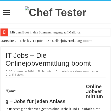
Mit dem Boot in den Sonnenuntergang auf Mallorca
Catering an Silvester
Startseite
/
Technik
/
IT Jobs – Die Onlinejobvermittlung boomt
Witzige und individuelle Werbeartikel
IT Jobs – Die
Modischer Schmuck für Damen und Herren
Onlinejobvermittlung boomt
Piercings – Weit verbreitet und beliebt
30. November 2014
Technik
Hinterlasse einen Kommentar
Klemmbausteine – beliebt bei Groß und Klein
2,515 Views
Bürostuhl – Darauf beim Kauf achten
Online
Saunakabine – eine praktische Anschaffung
Jobver
IT Jobs
mittlun
Masken bedrucken lassen
g – Jobs für jeden Anlass
Tattoo-Entfernung wird immer beliebter
In unserer globalen Welt geht es ohne Technik und IT einfach nicht