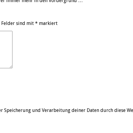
st er immer mehr in den Vordergrund …
 Felder sind mit
*
markiert
der Speicherung und Verarbeitung deiner Daten durch diese We