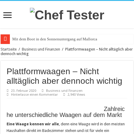
Mit dem Boot in den Sonnenuntergang auf Mallorca
Catering an Silvester
Startseite
/
Business und Finanzen
/
Plattformwaagen – Nicht alltäglich aber
dennoch wichtig
Witzige und individuelle Werbeartikel
Modischer Schmuck für Damen und Herren
Plattformwaagen – Nicht
Piercings – Weit verbreitet und beliebt
alltäglich aber dennoch wichtig
Klemmbausteine – beliebt bei Groß und Klein
23. Februar 2020
Business und Finanzen
Hinterlasse einen Kommentar
2,940 Views
Bürostuhl – Darauf beim Kauf achten
Saunakabine – eine praktische Anschaffung
Zahlreic
he unterschiedliche Waagen auf dem Markt
Masken bedrucken lassen
Eine Waage kennen wir alle
, denn eine Waage wird in den meisten
Tattoo-Entfernung wird immer beliebter
Haushalten direkt im Badezimmer stehen und ist für viele ein