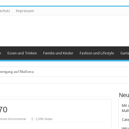
schutz
Impressum
n
Essen und Trinken
Familie und Kinder
Fashion und Lifestyle
Gart
tergang auf Mallorca
eartikel
Neu
 und Herren
Mit 
70
 beliebt
Mall
 Groß und Klein
 einen Kommentar
2,096 Views
Cate
achten
Witz