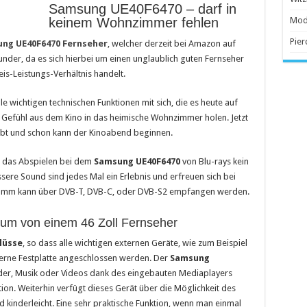
Samsung UE40F6470 – darf in
 Anschaffung
keinem Wohnzimmer fehlen
Mod
Pier
ng UE40F6470 Fernseher
, welcher derzeit bei Amazon auf
n Wunder, da es sich hierbei um einen unglaublich guten Fernseher
beliebter
is-Leistungs-Verhältnis handelt.
le wichtigen technischen Funktionen mit sich, die es heute auf
 Gefühl aus dem Kino in das heimische Wohnzimmer holen. Jetzt
bt und schon kann der Kinoabend beginnen.
st das Abspielen bei dem
Samsung UE40F6470
von Blu-rays kein
ere Sound sind jedes Mal ein Erlebnis und erfreuen sich bei
ramm kann über DVB-T, DVB-C, oder DVB-S2 empfangen werden.
m von einem 46 Zoll Fernseher
lüsse
, so dass alle wichtigen externen Geräte, wie zum Beispiel
xterne Festplatte angeschlossen werden. Der
Samsung
lder, Musik oder Videos dank des eingebauten Mediaplayers
ion. Weiterhin verfügt dieses Gerät über die Möglichkeit des
d kinderleicht. Eine sehr praktische Funktion, wenn man einmal