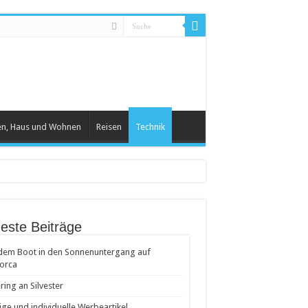
en, Haus und Wohnen
Reisen
Technik
este Beiträge
dem Boot in den Sonnenuntergang auf
orca
ring an Silvester
ige und individuelle Werbeartikel