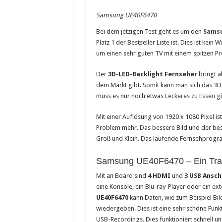
Saunakabine – eine praktische
Samsung UE40F6470
Masken bedrucken lassen
Bei dem jetzigen Test geht es um den
Samsu
Platz 1 der Bestseller Liste ist. Dies ist kei
Tattoo-Entfernung wird immer 
um einen sehr guten TV mit einem spitzen Pre
Der
3D-LED-Backlight Fernseher
bringt al
dem Markt gibt. Somit kann man sich das 3D
muss es nur noch etwas
Leckeres zu Essen
gi
Mit einer Auflösung von 1920 x 1080 Pixel i
Problem mehr. Das bessere Bild und der bess
Groß und Klein. Das laufende Fernsehprog
Samsung UE40F6470 – Ein Trau
Mit an Board sind
4 HDMI
und
3 USB Ansch
eine Konsole, ein Blu-ray-Player oder ein e
UE40F6470
kann Daten, wie zum Beispiel Bi
wiedergeben. Dies ist eine sehr schöne Funkt
USB-Recordings. Dies funktioniert schnell un