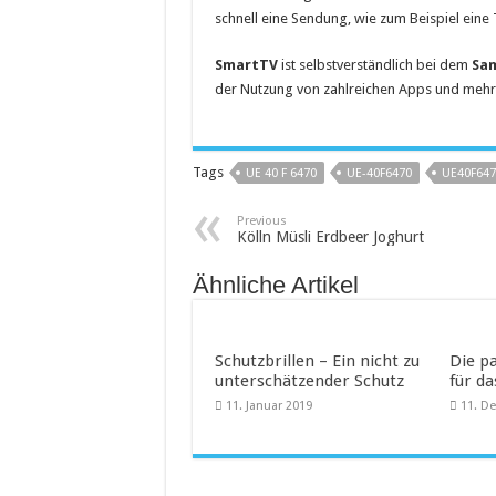
schnell eine Sendung, wie zum Beispiel ein
SmartTV
ist selbstverständlich bei dem
Sam
der Nutzung von zahlreichen Apps und mehr
Tags
UE 40 F 6470
UE-40F6470
UE40F647
Previous
Kölln Müsli Erdbeer Joghurt
Ähnliche Artikel
Schutzbrillen – Ein nicht zu
Die p
unterschätzender Schutz
für d
11. Januar 2019
11. D