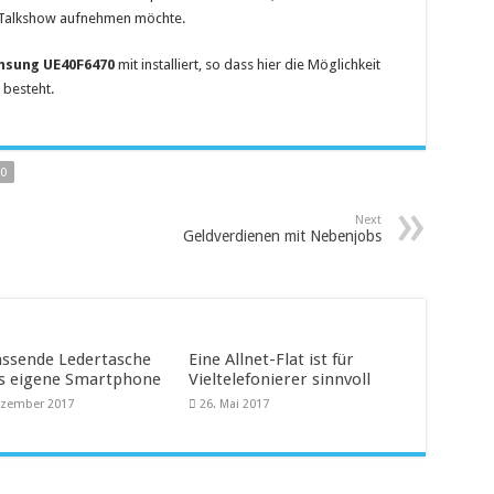
e Talkshow aufnehmen möchte.
sung UE40F6470
mit installiert, so dass hier die Möglichkeit
 besteht.
0
Next
Geldverdienen mit Nebenjobs
assende Ledertasche
Eine Allnet-Flat ist für
as eigene Smartphone
Vieltelefonierer sinnvoll
ezember 2017
26. Mai 2017