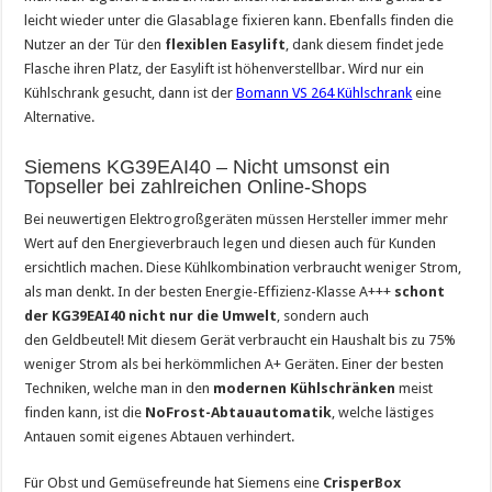
leicht wieder unter die Glasablage fixieren kann. Ebenfalls finden die
Nutzer an der Tür den
flexiblen Easylift
, dank diesem findet jede
Flasche ihren Platz, der Easylift ist höhenverstellbar. Wird nur ein
Kühlschrank gesucht, dann ist der
Bomann VS 264 Kühlschrank
eine
Alternative.
Siemens KG39EAI40 – Nicht umsonst ein
Topseller bei zahlreichen Online-Shops
Bei neuwertigen Elektrogroßgeräten müssen Hersteller immer mehr
Wert auf den Energieverbrauch legen und diesen auch für Kunden
ersichtlich machen. Diese Kühlkombination verbraucht weniger Strom,
als man denkt. In der besten Energie-Effizienz-Klasse A+++
schont
der KG39EAI40 nicht nur die Umwelt
, sondern auch
den Geldbeutel! Mit diesem Gerät verbraucht ein Haushalt bis zu 75%
weniger Strom als bei herkömmlichen A+ Geräten. Einer der besten
Techniken, welche man in den
modernen Kühlschränken
meist
finden kann, ist die
NoFrost-Abtauautomatik
, welche lästiges
Antauen somit eigenes Abtauen verhindert.
Für Obst und Gemüsefreunde hat Siemens eine
CrisperBox