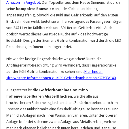
Amazon im Angebot
. Der Topseller aus dem Hause Siemens ist durch
seine
kompakte Bauweise
an jede Kücheneinrichtung
anpassungsfähig, obwohl die Kühl und Gefrierkombi auf den ersten
Blick sehr klein wirkt, bietet sie ein hervorragendes Fassungsvermögen
von 247 Liter im Kühlbereich und 89 Liter im Gefrierbereich. Auch
optisch wertet dieses Gerät jede Küche auf – das hochwertige
Edelstahl- Design der Siemens Gefrierkombination wird durch die LED
Beleuchtung im Innenraum abgerundet.
Nie wieder lästige Fingerabdrücke wegwischen! Durch die
Antifingerprint-Beschichtung wird verhindert, dass Fingerabdrücke
auf der Kühl Gefrierkombination zu sehen sind!
Hier finden
sich weitere Informationen zu Kühl Gefrierkombination KG39EAI40
.
Ausgestattet ist
die Gefrierkombination mit 5
höhenverstellbaren Abstellflächen
, welche alle aus
bruchsicherem Sicherheitsglas bestehen. Zusätzlich befindet sich im
Inneren des Kühlschranks eine flexshelf-Ablage, so können Frau und
Mann die Ablagen nach ihren Wünschen variieren. Unter der oberen
Ablage befindet sich eine zweite Ablage aus Metallstreben, welche
man nach eigenen belieben nach unten herausziehen und genau so