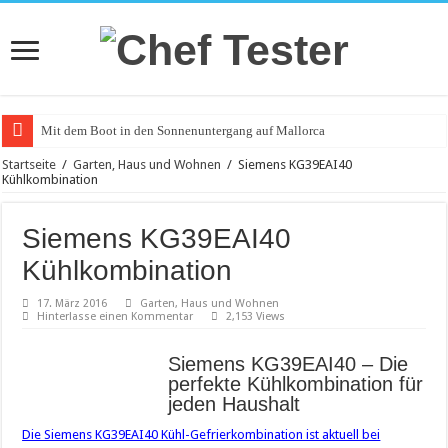
Mit dem Boot in den Sonnenuntergang auf Mallorca
Catering an Silvester
Startseite
/
Garten, Haus und Wohnen
/
Siemens KG39EAI40
Kühlkombination
Witzige und individuelle Werbeartikel
Modischer Schmuck für Damen und Herren
Siemens KG39EAI40
Piercings – Weit verbreitet und beliebt
Kühlkombination
Klemmbausteine – beliebt bei Groß und Klein
17. März 2016
Garten, Haus und Wohnen
Hinterlasse einen Kommentar
2,153 Views
Bürostuhl – Darauf beim Kauf achten
Saunakabine – eine praktische Anschaffung
Siemens KG39EAI40 – Die
perfekte Kühlkombination für
Masken bedrucken lassen
jeden Haushalt
Tattoo-Entfernung wird immer beliebter
Die Siemens KG39EAI40 Kühl-Gefrierkombination ist aktuell bei