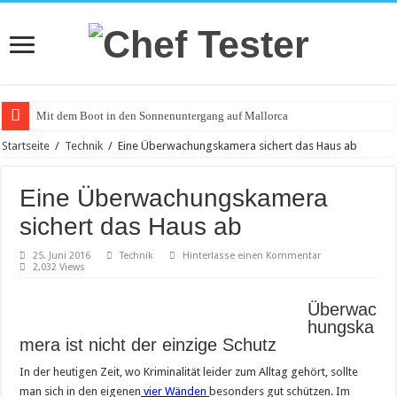
Mit dem Boot in den Sonnenuntergang auf Mallorca
Catering an Silvester
Startseite
/
Technik
/
Eine Überwachungskamera sichert das Haus ab
Witzige und individuelle Werbeartikel
Eine Überwachungskamera
Modischer Schmuck für Damen und Herren
sichert das Haus ab
Piercings – Weit verbreitet und beliebt
25. Juni 2016
Technik
Hinterlasse einen Kommentar
Klemmbausteine – beliebt bei Groß und Klein
2,032 Views
Bürostuhl – Darauf beim Kauf achten
Überwac
Saunakabine – eine praktische Anschaffung
hungska
mera ist nicht der einzige Schutz
Masken bedrucken lassen
Tattoo-Entfernung wird immer beliebter
In der heutigen Zeit, wo Kriminalität leider zum Alltag gehört, sollte
man sich in den eigenen
vier Wänden
besonders gut schützen. Im