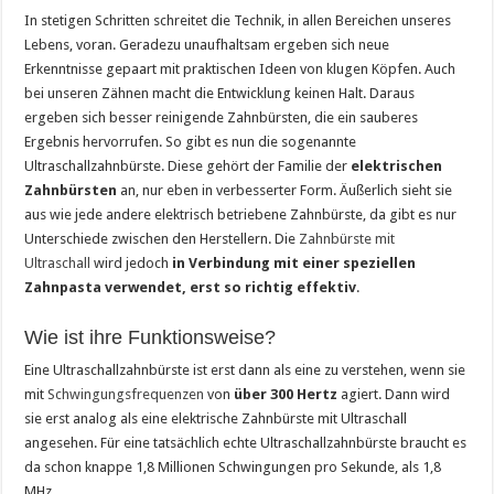
In stetigen Schritten schreitet die Technik, in allen Bereichen unseres
Lebens, voran. Geradezu unaufhaltsam ergeben sich neue
Erkenntnisse gepaart mit praktischen Ideen von klugen Köpfen. Auch
bei unseren Zähnen macht die Entwicklung keinen Halt. Daraus
ergeben sich besser reinigende Zahnbürsten, die ein sauberes
Ergebnis hervorrufen. So gibt es nun die sogenannte
Ultraschallzahnbürste. Diese gehört der Familie der
elektrischen
Zahnbürsten
an, nur eben in verbesserter Form. Äußerlich sieht sie
aus wie jede andere elektrisch betriebene Zahnbürste, da gibt es nur
Unterschiede zwischen den Herstellern. Die
Zahnbürste mit
Ultraschall
wird jedoch
in Verbindung mit einer speziellen
Zahnpasta verwendet, erst so richtig effektiv
.
Wie ist ihre Funktionsweise?
Eine Ultraschallzahnbürste ist erst dann als eine zu verstehen, wenn sie
mit
Schwingungsfrequenzen
von
über 300 Hertz
agiert. Dann wird
sie erst analog als eine elektrische Zahnbürste mit Ultraschall
angesehen. Für eine tatsächlich echte Ultraschallzahnbürste braucht es
da schon knappe 1,8 Millionen Schwingungen pro Sekunde, als 1,8
MHz.