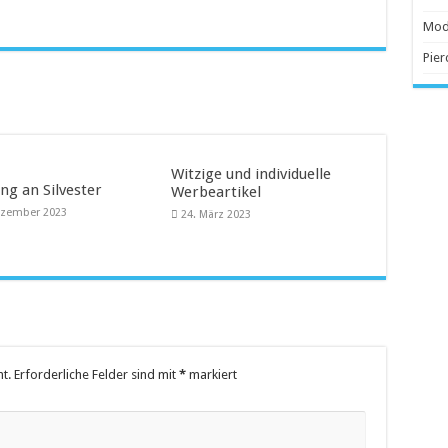
 Anschaffung
Mod
Pier
beliebter
Witzige und individuelle
ng an Silvester
Werbeartikel
ezember 2023
24. März 2023
t.
Erforderliche Felder sind mit
*
markiert