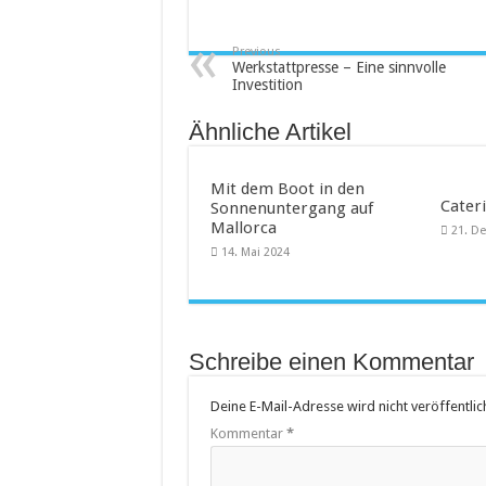
Saunakabine – eine praktische
Previous
Masken bedrucken lassen
Werkstattpresse – Eine sinnvolle
Investition
Tattoo-Entfernung wird immer 
Ähnliche Artikel
Mit dem Boot in den
Cateri
Sonnenuntergang auf
Mallorca
21. D
14. Mai 2024
Schreibe einen Kommentar
Deine E-Mail-Adresse wird nicht veröffentlich
Kommentar
*