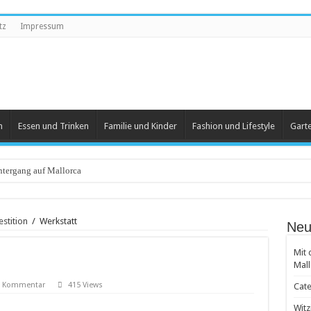
tz
Impressum
n
Essen und Trinken
Familie und Kinder
Fashion und Lifestyle
Gart
tergang auf Mallorca
eartikel
estition
/
Werkstatt
Neu
 und Herren
Mit 
 beliebt
Mall
 Groß und Klein
en Kommentar
415 Views
Cate
achten
Witz