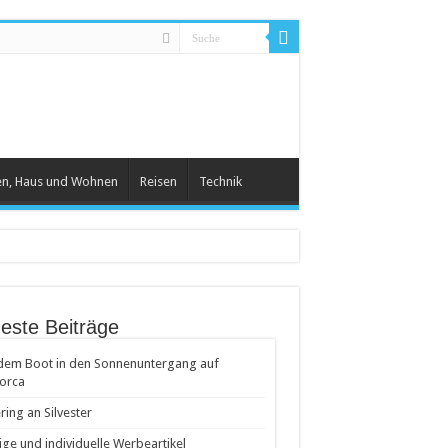
en, Haus und Wohnen
Reisen
Technik
este Beiträge
dem Boot in den Sonnenuntergang auf
orca
ring an Silvester
ige und individuelle Werbeartikel