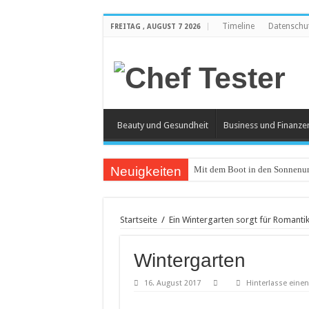
Timeline
Datenschu
FREITAG , AUGUST 7 2026
Beauty und Gesundheit
Business und Finanze
Neuigkeiten
Mit dem Boot in den Sonnenun
Catering an Silvester
Witzige und individuelle Werb
Startseite
/
Ein Wintergarten sorgt für Romanti
Modischer Schmuck für Damen
Wintergarten
Piercings – Weit verbreitet und
Klemmbausteine – beliebt bei
16. August 2017
Hinterlasse ein
Bürostuhl – Darauf beim Kauf 