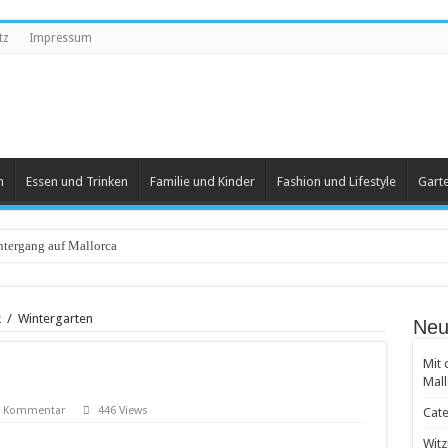
tz
Impressum
n
Essen und Trinken
Familie und Kinder
Fashion und Lifestyle
Gart
tergang auf Mallorca
eartikel
k
/
Wintergarten
Neu
 und Herren
Mit 
 beliebt
Mall
 Groß und Klein
en Kommentar
446 Views
Cate
achten
Witz