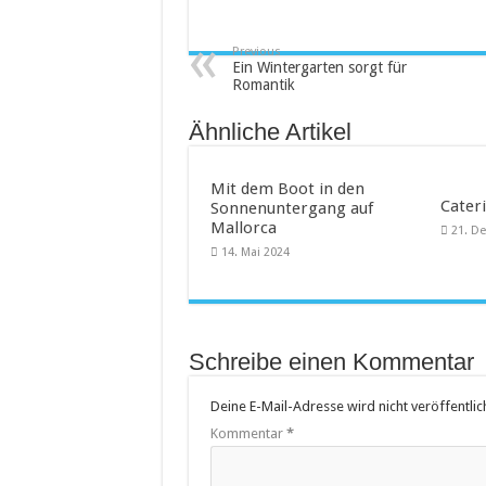
Saunakabine – eine praktische
Previous
Masken bedrucken lassen
Ein Wintergarten sorgt für
Romantik
Tattoo-Entfernung wird immer 
Ähnliche Artikel
Mit dem Boot in den
Cateri
Sonnenuntergang auf
Mallorca
21. D
14. Mai 2024
Schreibe einen Kommentar
Deine E-Mail-Adresse wird nicht veröffentlich
Kommentar
*