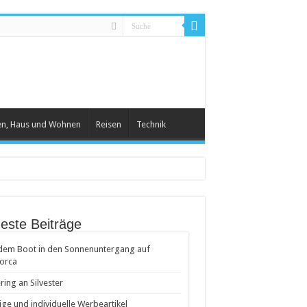
en, Haus und Wohnen
Reisen
Technik
este Beiträge
dem Boot in den Sonnenuntergang auf
orca
ring an Silvester
ige und individuelle Werbeartikel