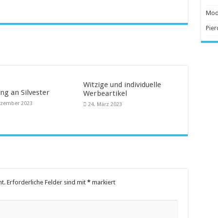
 Anschaffung
Mod
Pier
beliebter
Witzige und individuelle
ng an Silvester
Werbeartikel
ezember 2023
24. März 2023
t.
Erforderliche Felder sind mit
*
markiert